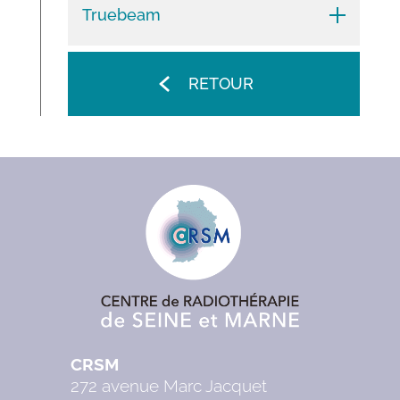
Truebeam
RETOUR
CRSM
272 avenue Marc Jacquet