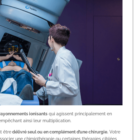
s rayonnements ionisants
qui agissent principalement en
mpêchant ainsi leur multiplication.
t être
délivré seul ou en complément d’une chirurgie.
Votre
ocier une chimiothérapie ou certaines thérapies ciblées