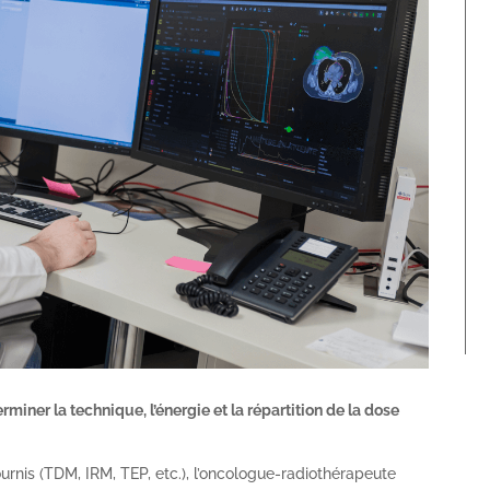
miner la technique, l’énergie et la répartition de la dose
urnis (TDM, IRM, TEP, etc.), l’oncologue-radiothérapeute