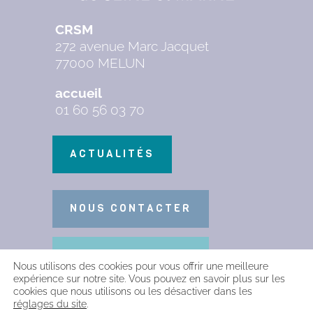
CRSM
272 avenue Marc Jacquet
77000 MELUN
accueil
01 60 56 03 70
ACTUALITÉS
NOUS CONTACTER
INFOS PRATIQUES
Nous utilisons des cookies pour vous offrir une meilleure
expérience sur notre site. Vous pouvez en savoir plus sur les
cookies que nous utilisons ou les désactiver dans les
réglages du site
.